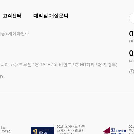
고객센터
대리점 개설문의
0
대치동) 세아아인스
(J
0
(a
아 / ④ 트루젠 / ⑤ TATE / ⑥ 바인드 / ⑦ HR기획 / ⑧ 재경부)
D.
2018 조이너스 한국
2018 트루젠
소비자 평가 최고의
국가소비자중